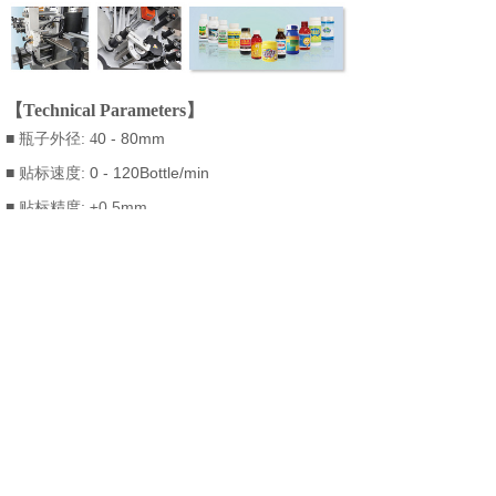
【Technical Parameters】
瓶子外径
0 - 80mm
■
: 4
贴标速度:
0 - 120Bottle
/min
■
贴标精度:
±0.5mm
■
:
25 - 200mm
■ 标签长度
总功率:
1.5KW
■
电源:
220V, 50HZ
■
气源:
0.5MPa
■
外形尺寸:
2710*1325*1390
mm
(L*W*H)
■
:
400kg
■ 总重量